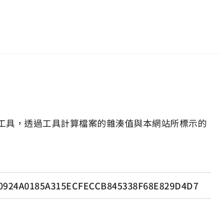
工具，透過工具計算檔案的雜湊值與本網站所標示的
0924A0185A315ECFECCB845338F68E829D4D7