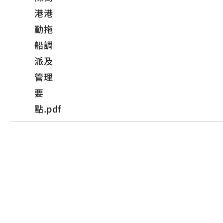
港港
勤拖
船調
派及
管理
要
點.pdf