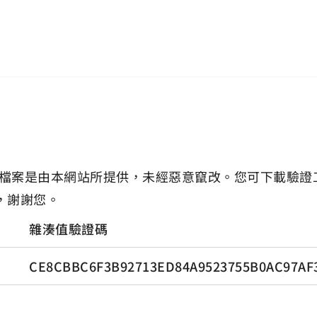
檔案是由本網站所提供，未經惡意竄改。您可下載驗證
，謝謝您。
雜湊值驗證碼
CE8CBBC6F3B92713ED84A9523755B0AC97AF