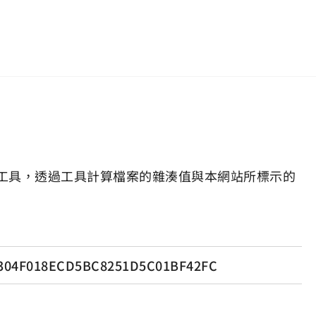
工具，透過工具計算檔案的雜湊值與本網站所標示的
304F018ECD5BC8251D5C01BF42FC