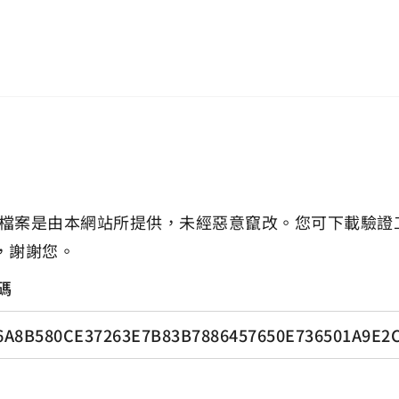
檔案是由本網站所提供，未經惡意竄改。您可下載驗證
，謝謝您。
碼
6A8B580CE37263E7B83B7886457650E736501A9E2