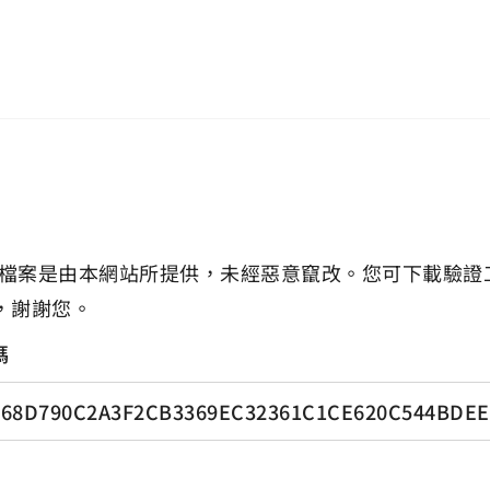
檔案是由本網站所提供，未經惡意竄改。您可下載驗證
，謝謝您。
碼
68D790C2A3F2CB3369EC32361C1CE620C544BDEE