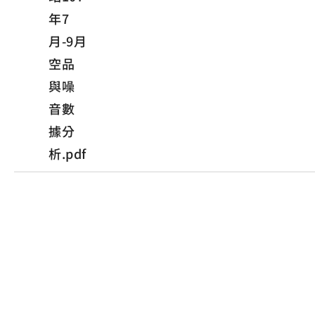
年7
月-9月
空品
與噪
音數
據分
析.pdf