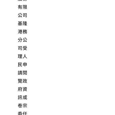
有限
公司
基隆
港務
分公
司受
理人
民申
請閱
覽政
府資
訊或
卷宗
委任