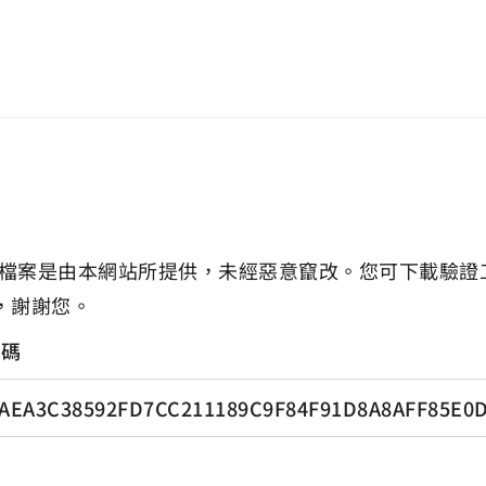
檔案是由本網站所提供，未經惡意竄改。您可下載驗證
，謝謝您。
證碼
AEA3C38592FD7CC211189C9F84F91D8A8AFF85E0D