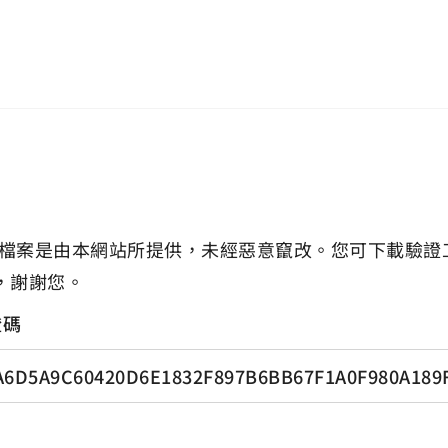
檔案是由本網站所提供，未經惡意竄改。您可下載驗證
，謝謝您。
證碼
6D5A9C60420D6E1832F897B6BB67F1A0F980A189