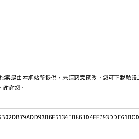
檔案是由本網站所提供，未經惡意竄改。您可下載驗證
，謝謝您。
碼
6B02DB79ADD93B6F6134EB863D4FF793DDE61BC