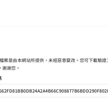
檔案是由本網站所提供，未經惡意竄改。您可下載驗證
，謝謝您。
碼
662FD81BB0DB24A2A4B66C908877B6BDD290F802