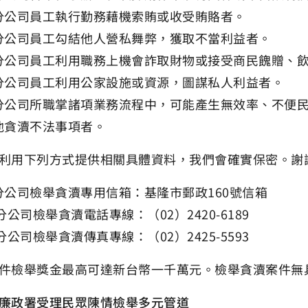
分公司員工執行勤務藉機索賄或收受賄賂者。
分公司員工勾結他人營私舞弊，獲取不當利益者。
分公司員工利用職務上機會詐取財物或接受商民餽贈、
分公司員工利用公家設施或資源，圖謀私人利益者。
分公司所職掌諸項業務流程中，可能產生無效率、不便
他貪瀆不法事項者。
利用下列方式提供相關具體資料，我們會確實保密。謝
分公司檢舉貪瀆專用信箱：基隆市郵政160號信箱
公司檢舉貪瀆電話專線：（02）2420-6189
公司檢舉貪瀆傳真專線：（02）2425-5593
件檢舉獎金最高可達新台幣一千萬元。檢舉貪瀆案件無
廉政署受理民眾陳情檢舉多元管道