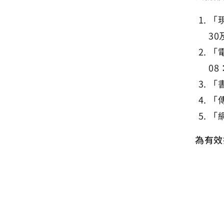
「
30
「電
08
「
「傳
「
為有效