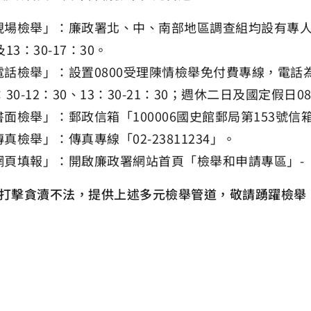
現場檢舉」：廉政署北、中、南部地區調查組均設有專人負
及13：30-17：30。
話檢舉」：設置0800受理陳情檢舉免付費專線，電話為「080
：30-12：30、13：30-21：30；週休二日及國定假日08：
書面檢舉」：郵政信箱「100006國史館郵局第153號信
真檢舉」：傳真專線「02-23811234」。
網頁填報」：開啟廉政署網站首頁「檢舉和申請專區」-
打擊貪瀆不法，提供上述多元檢舉管道，敬請踴躍檢舉