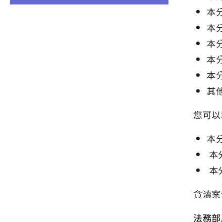
本
本
本
本
本
其
您可以
本
本分
本分
貪瀆案
法務部