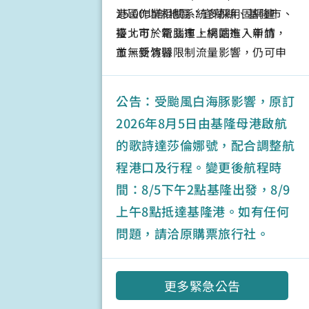
15:00北部地區：宜蘭縣、基隆市、
港區作業相關系統多採用固網連
臺北市、新北市、桃園市、新竹
接，可於電腦連上網站進入申請，
市、新竹縣
並無受演習限制流量影響，仍可申
請作業，建議民眾亦可提早申請。
如以手機申請商港垂釣預約，或港
公告：受颱風白海豚影響，原訂
區作業相關系統需以手機查詢資
2026年8月5日由基隆母港啟航
料，請避開演習時段申請或查詢！
的歌詩達莎倫娜號，配合調整航
語音通話與文字簡訊沒有受影響
程港口及行程。變更後航程時
唷！如有問題請洽02-24206345。
間：8/5下午2點基隆出發，8/9
上午8點抵達基隆港。如有任何
問題，請洽原購票旅行社。
更多緊急公告