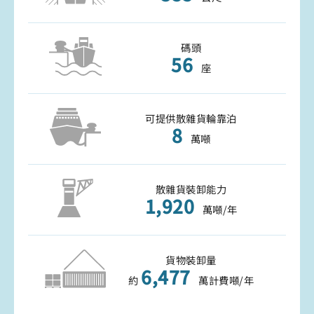
碼頭
56
座
可提供散雜貨輪靠泊
8
萬噸
散雜貨裝卸能力
1,920
萬噸/年
貨物裝卸量
6,477
約
萬計費噸/年