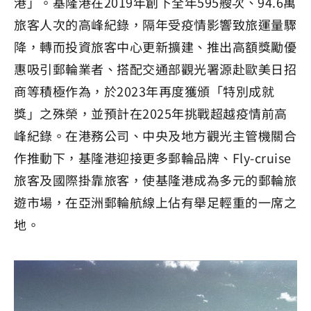
港」。基隆港在2019年創下全年595艘次、94.6萬
旅客人次的高峰紀錄，隔年受疫情影響致旅運量驟
降，轉而投資旅客中心更新擴建、推出高額獎勵優
惠吸引郵輪業者、搭配交通部觀光署源赴歐美日招
商等積極作為，於2023年再度獲頒「特別成就
獎」之殊榮，並預計在2025年挑戰超越疫情前高
峰紀錄。在港務公司、中央及地方觀光主管機關合
作推動下，基隆港迎接更多郵輪品牌、Fly-cruise
旅客及國際掛靠旅客，使基隆港成為多元的郵輪旅
遊市場，在亞洲郵輪航線上佔有舉足輕重的一席之
地。