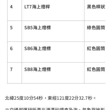
4
LT7海上燈桿
黑色桿狀
5
SB5海上燈標
綠色圓筒形
6
SB6海上燈標
紅色圓筒形
7
SB8海上燈標
紅色圓筒形
北緯25度10分54秒，東經121度22分32.7秒。
※交通部運研所臺北港漂砂調查及海、氣象與地形