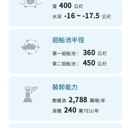
400
寬
公尺
-16 ~ -17.5
水深
公尺
迴船池半徑
360
第一迴船池：
公尺
450
第二迴船池：
公尺
裝卸能力
2,788
散雜貨
萬噸/年
240
貨櫃
萬TEU/年