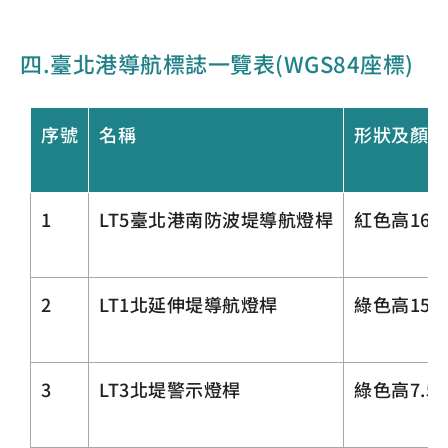
四.臺北港導航標誌一覽表(WGS84座標)
序號
名稱
形狀及顏色
1
LT5臺北港南防波堤導航燈桿
紅色高16.
2
LT1北延伸堤導航燈桿
綠色高15.
3
LT3北堤警示燈桿
綠色高7.5