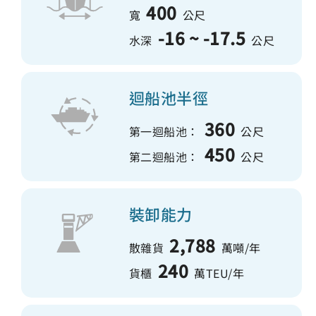
400
寬
公尺
-16 ~ -17.5
水深
公尺
迴船池半徑
360
第一迴船池：
公尺
450
第二迴船池：
公尺
裝卸能力
2,788
散雜貨
萬噸/年
240
貨櫃
萬TEU/年