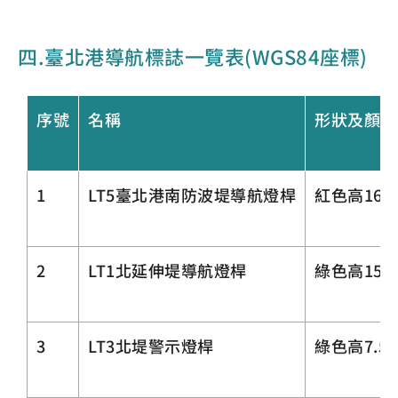
四.臺北港導航標誌一覽表(WGS84座標)
序號
名稱
形狀及顏色
1
LT5臺北港南防波堤導航燈桿
紅色高16.
2
LT1北延伸堤導航燈桿
綠色高15.
3
LT3北堤警示燈桿
綠色高7.5