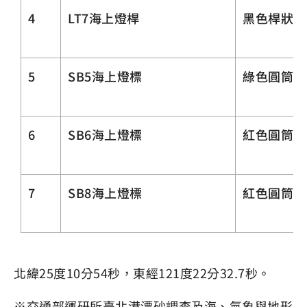
4
LT7海上燈桿
黑色桿狀
5
SB5海上燈標
綠色圓筒形
6
SB6海上燈標
紅色圓筒形
7
SB8海上燈標
紅色圓筒形
北緯25度10分54秒，東經121度22分32.7秒。
※交通部運研所臺北港漂砂調查及海、氣象與地形