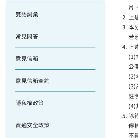
片
雙語詞彙
上
本
常見問答
若
上
(
意見信箱
公
(
意見信箱查詢
(
註
隱私權政策
(4
除
資通安全政策
傳
不