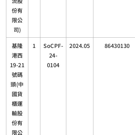
流股
份有
限公
司)
基隆
1
SoCPF-
2024.05
86430130
港西
24-
19-21
0104
號碼
頭(中
國貨
櫃運
輸股
份有
限公