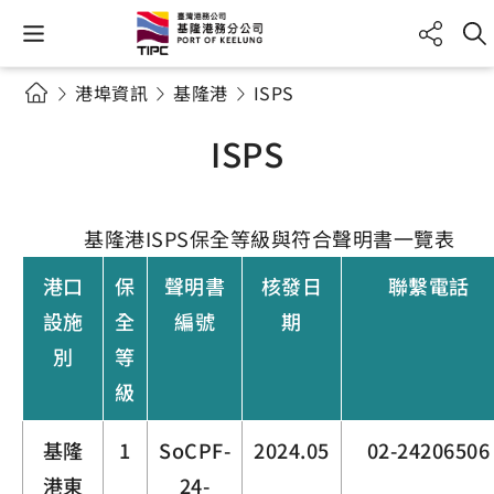
港埠資訊
基隆港
ISPS
ISPS
基隆港ISPS保全等級與符合聲明書一覽表
港口
保
聲明書
核發日
聯繫電話
設施
全
編號
期
別
等
級
基隆
1
SoCPF-
2024.05
02-24206506
港東
24-