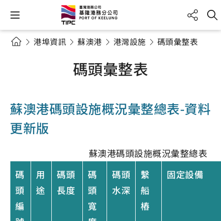
港埠資訊
蘇澳港
港灣設施
碼頭彙整表
碼頭彙整表
蘇澳港碼頭設施概況彙整總表-資料
更新版
蘇澳港碼頭設施概況彙整總表
碼
用
碼頭
碼
碼頭
繫
固定設備
頭
途
長度
頭
水深
船
編
寬
樁