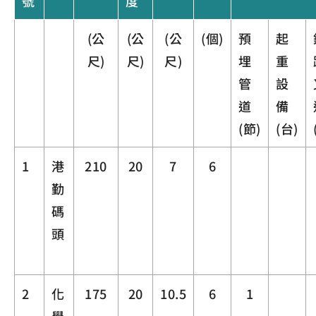
號
度
(公
(公
(公
(個)
預
起
尺)
尺)
尺)
埋
重
管
設
道
備
(節)
(台)
1
港
210
20
7
6
勤
碼
頭
2
化
175
20
10.5
6
1