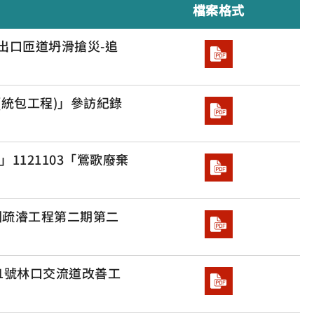
檔案格式
止出口匝道坍滑搶災-追
(統包工程)」參訪紀錄
」1121103「鶯歌廢棄
洲疏濬工程第二期第二
道1號林口交流道改善工