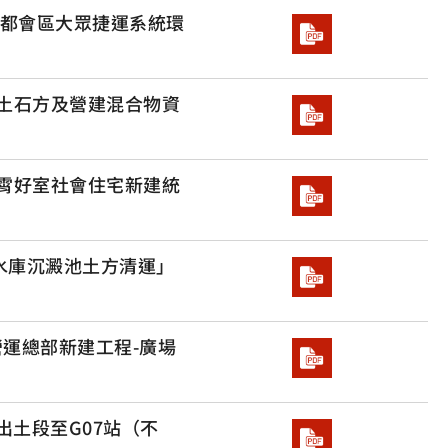
臺北都會區大眾捷運系統環
餘土石方及營建混合物資
凌霄好室社會住宅新建統
門水庫沉澱池土方清運」
營運總部新建工程-廣場
出土段至G07站（不