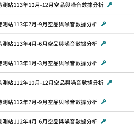
測站113年10月-12月空品與噪音數據分析
港測站113年7月-9月空品與噪音數據分析
港測站113年4月-6月空品與噪音數據分析
港測站113年1月-3月空品與噪音數據分析
測站112年10月-12月空品與噪音數據分析
港測站112年7月-9月空品與噪音數據分析
港測站112年4月-6月空品與噪音數據分析