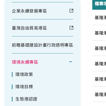
檔案
企業永續發展專區
基隆
臺灣自由貿易港區
基隆
前瞻基礎建設計畫行政透明專區
基隆港
環境永續專區
基隆
環境政策
基隆
環境目標
基隆
生態港認證