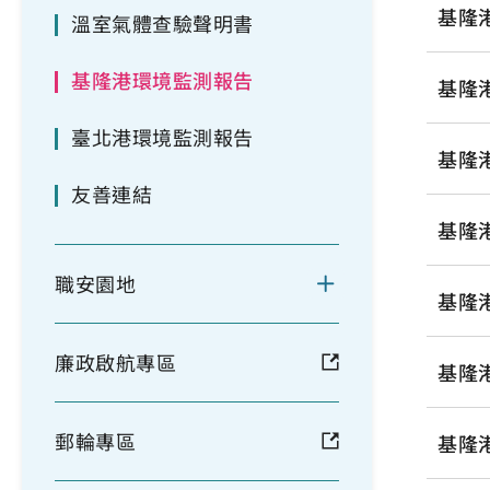
基隆港
溫室氣體查驗聲明書
基隆港環境監測報告
基隆
臺北港環境監測報告
基隆
友善連結
基隆
職安園地
基隆港
廉政啟航專區
基隆
郵輪專區
基隆