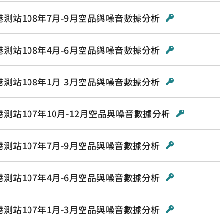
港測站108年7月-9月空品與噪音數據分析
港測站108年4月-6月空品與噪音數據分析
港測站108年1月-3月空品與噪音數據分析
測站107年10月-12月空品與噪音數據分析
港測站107年7月-9月空品與噪音數據分析
港測站107年4月-6月空品與噪音數據分析
港測站107年1月-3月空品與噪音數據分析