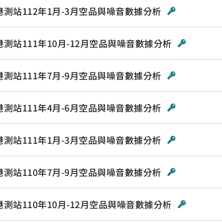
港測站112年1月-3月空品與噪音數據分析
測站111年10月-12月空品與噪音數據分析
港測站111年7月-9月空品與噪音數據分析
港測站111年4月-6月空品與噪音數據分析
港測站111年1月-3月空品與噪音數據分析
港測站110年7月-9月空品與噪音數據分析
測站110年10月-12月空品與噪音數據分析