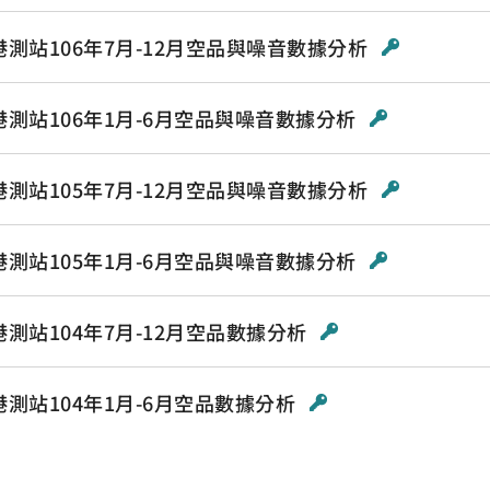
港測站106年7月-12月空品與噪音數據分析
港測站106年1月-6月空品與噪音數據分析
港測站105年7月-12月空品與噪音數據分析
港測站105年1月-6月空品與噪音數據分析
測站104年7月-12月空品數據分析
港測站104年1月-6月空品數據分析