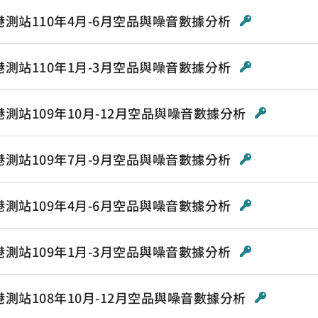
港測站110年4月-6月空品與噪音數據分析
港測站110年1月-3月空品與噪音數據分析
測站109年10月-12月空品與噪音數據分析
港測站109年7月-9月空品與噪音數據分析
港測站109年4月-6月空品與噪音數據分析
港測站109年1月-3月空品與噪音數據分析
測站108年10月-12月空品與噪音數據分析