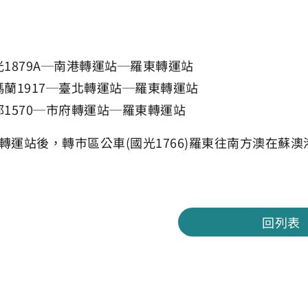
光1879A─南港轉運站─羅東轉運站
瑪蘭1917─臺北轉運站─羅東轉運站
都1570─市府轉運站─羅東轉運站
轉運站後，轉巿區公車(國光1766)羅東往南方澳在蘇澳
回列表