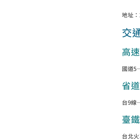
地址：
交
高速
國道5
省道
台9線
臺鐵
台北火