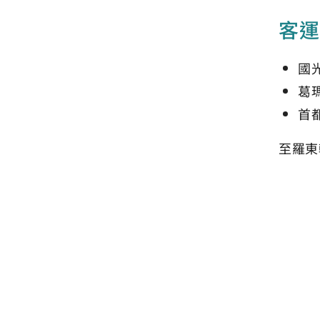
客運
國
葛
首
至羅東