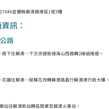
27046宜蘭縣蘇澳鎮港區1號3樓
通資訊：
公路
─南下往蘇澳─下交流道銜接海山西路轉2線過隧道。
─花蓮往蘇澳─經蘇花改轉蘇港路直行蘇澳港行政大樓
車站往蘇澳新站轉區間車至蘇澳火車站。