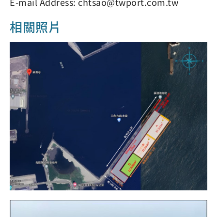
E-mail Address: chtsao@twport.com.tw
相關照片