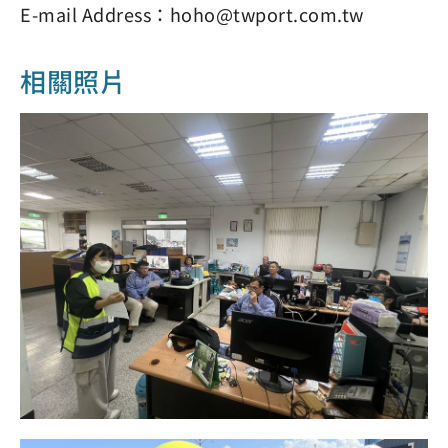
E-mail Address：hoho@twport.com.tw
相關照片