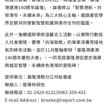
港建港140週年論壇」，論壇將以「智慧港航・共
榮港市・永續未來」為三大核心主軸，邀請產官學
界巨擘共同擘劃智慧航運與港市合作的藍圖。
此外，後續還將舉辦溫馨志工活動，以實際行動投
入社會關懷、響應「向海致敬」的單車淨灘等接地
氣的綠色活動，並於11月壓軸舉辦「基隆港建港
140週年慶祝大會」，一同見證基隆港從歷史風華
跨越至智慧、永續綠色港灣的里程碑！
提供單位：基隆港務分公司秘書處
聯絡人：督導林佩怡
聯絡電話：02-2420-6122/0982-339-432
E-mail Address：brooke@twport.com.tw