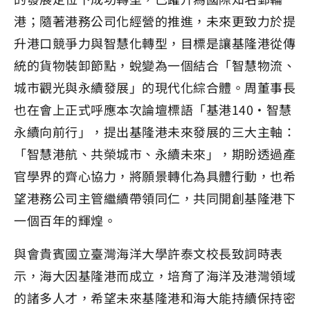
港；隨著港務公司化經營的推進，未來更致力於提
升港口競爭力與智慧化轉型，目標是讓基隆港從傳
統的貨物裝卸節點，蛻變為一個結合「智慧物流、
城市觀光與永續發展」的現代化綜合體。周董事長
也在會上正式呼應本次論壇標語「基港140・智慧
永續向前行」，提出基隆港未來發展的三大主軸：
「智慧港航、共榮城市、永續未來」，期盼透過產
官學界的齊心協力，將願景轉化為具體行動，也希
望港務公司主管繼續帶領同仁，共同開創基隆港下
一個百年的輝煌。
與會貴賓國立臺灣海洋大學許泰文校長致詞時表
示，海大因基隆港而成立，培育了海洋及港灣領域
的諸多人才，希望未來基隆港和海大能持續保持密