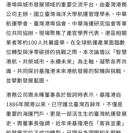
港埠與城市發展領域的重要交流平台，由臺灣港務
公司主辦，國立臺灣海洋大學航運管理學系、中華
航運學會、臺灣港埠協會、中華海運研究協會等單
位共同協辦。現場聚集了產官學界代表、港區相關
業者等約100人共襄盛舉。在全球航運產業面臨數
位轉型與淨零碳排的挑戰之際，本次論壇以「智慧
港航・共榮城市・永續未來」為主軸，凝聚各界共
識，共同探討基隆港未來港航發展的契機與挑戰，
並擘劃發展藍圖。
港務公司周永暉董事長於致詞時表示，基隆港自
1886年開港以來，已守護北臺灣百餘年，不僅是
重要的海運門戶，更是一部活生生的臺灣航運發展
史。周董事長強調，近年來基隆港在「客貨並重」
的發展定位下成功轉型，已躍升為國際知名郵輪