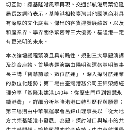
切互動，讓基隆港風華再現。交通部航港局葉協隆
局長致詞時表示，基隆港相較臺灣其他國際商港具
有深厚的文化底蘊、傑出的客貨運發展績效，以及
和產業界、學界關係緊密等三大優勢，基隆港一定
有更光明的未來。
本次論壇議程緊湊且具前瞻性，規劃三大專題演講
及綜合座談。首場專題演講由陽明海運蔡豐明董事
長主講「智慧前瞻、數位航運」，深入探討航運業
的數位化趨勢；第二場由臺灣港務公司王錦榮總經
理分享「基隆港建港140年：從歷史門戶到智慧永
續港灣」，詳細分析基隆港港口轉型歷程與願景；
第三場則由中華航運學會呂錦山理事長以「從大地
方共榮基隆港市發展」為題，探討港口與城市的共
生共榮關係。論壇尾聲的綜合座談，由中華航運學