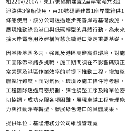
相220V/200A，東17號碼頭建置2座岸電箱共3組
迴路供3條船使用，東20號碼頭建置1座岸電箱供1
條船使用，該分公司透過逐步完善岸電基礎設施，
展現推動綠色港口與低碳轉型的具體行動，為未來
擴大岸電應用及建構智慧永續港口奠定重要基礎。
因基隆地區多雨、強風及港區高鹽高濕環境，對施
工團隊帶來諸多挑戰，施工期間須在不影響碼頭正
常營運及港區作業效率的前提下推動工程，增加整
體執行難度。面對氣候、環境及施工條件等考驗，
工程團隊透過周密規劃、彈性調整工序及跨單位密
切協調，成功克服各項困難，展現卓越工程管理能
力與推動淨零轉型、發展綠色港口的具體成果。
提供單位：基隆港務分公司維護管理處