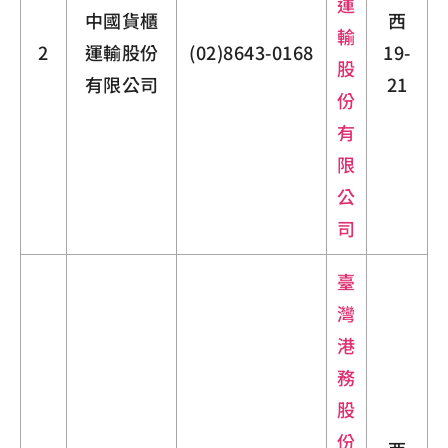
運
中國貨櫃
西
輸
2
運輸股份
(02)8643-0168
19-
股
有限公司
21
份
有
限
公
司
臺
灣
港
務
股
份