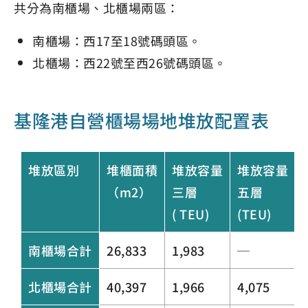
共分為南櫃場、北櫃場兩區：
南櫃場：西17至18號碼頭區。
北櫃場：西22號至西26號碼頭區。
基隆港自營櫃場場地堆放配置表
堆放區別
堆櫃面積
堆放容量
堆放容量
（m2）
三層
五層
( TEU)
(TEU)
南櫃場合計
26,833
1,983
─
北櫃場合計
40,397
1,966
4,075